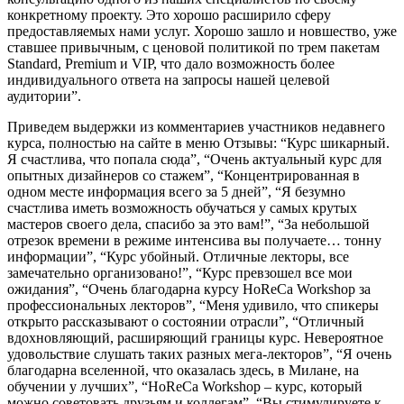
конкретному проекту. Это хорошо расширило сферу
предоставляемых нами услуг. Хорошо зашло и новшество, уже
ставшее привычным, с ценовой политикой по трем пакетам
Standard, Premium и VIP, что дало возможность более
индивидуального ответа на запросы нашей целевой
аудитории”.
Приведем выдержки из комментариев участников недавнего
курса, полностью на сайте в меню Отзывы: “Курс шикарный.
Я счастлива, что попала сюда”, “Очень актуальный курс для
опытных дизайнеров со стажем”, “Концентрированная в
одном месте информация всего за 5 дней”, “Я безумно
счастлива иметь возможность обучаться у самых крутых
мастеров своего дела, спасибо за это вам!”, “За небольшой
отрезок времени в режиме интенсива вы получаете… тонну
информации”, “Курс убойный. Отличные лекторы, все
замечательно организовано!”, “Курс превзошел все мои
ожидания”, “Очень благодарна курсу HoReCa Workshop за
профессиональных лекторов”, “Меня удивило, что спикеры
открыто рассказывают о состоянии отрасли”, “Отличный
вдохновляющий, расширяющий границы курс. Невероятное
удовольствие слушать таких разных мега-лекторов”, “Я очень
благодарна вселенной, что оказалась здесь, в Милане, на
обучении у лучших”, “HoReCa Workshop – курс, который
можно советовать друзьям и коллегам”, “Вы стимулируете к