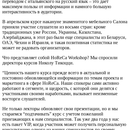
переводом с итальянского на русский язык – это дает
максимум пользы от информации и намного большую
интерактивность в аудитории.
В апрельском курсе накануне знаменитого мебельного Салона
приняли участие слушатели из восьми стран: кроме
традиционных уже России, Украины, Казахстана,
Азербайджана, в этот раз были еще специалисты из Беларуси,
ОАЭ, Чехии и Израиля, и такая позитивная статистика не
может не радовать организаторов.
Что представляет собой HoReCa Workshop? Мы спросили
директора курсов Николу Тикоцци.
“Ценность нашего курса прежде всего в актуальной и
постоянно обновляющейся информации по темам проекта и
маркетинга в сфере HoReCa. Наши спикеры сами активно
работают в сегменте, и щедрость, с которой они делятся с
участниками своими наработками, вызывает неизменные
восторги слушателей.
Не только лекторы обновляют свои презентации, но и мы
стараемся “подтачивать” курс с учетом пожеланий
приезжающих к нам специалистов. Так уже два года у нас
есть пакет VIP, когда участник может получить персональную
консультацию одного из наших специалистов по своему