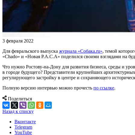
3 февраля 2022
Для февральского выпуска
журнала «Собака.ru»
, темой которо
«Chado» и «Новая Р.А.С.А» поделился своими взглядами на буд
Что нужно Ростову-на-Дону для развития бизнеса, среды и уро
в городе будущего? Представители крупнейших архитектурных 
регулирующего застройку в центре и сохраняющего историческ
Полную версию интервью можно прочесть
по ссылке
.
Поделиться
Назад к списку
Вконтакте
Telegram
YouTube